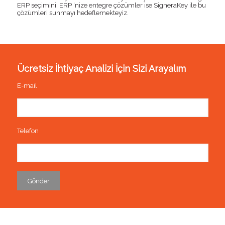
ERP seçimini, ERP ‘nize entegre çözümler ise SigneraKey ile bu
çözümleri sunmayı hedeflemekteyiz.
Ücretsiz İhtiyaç Analizi İçin Sizi Arayalım
E-mail
Telefon