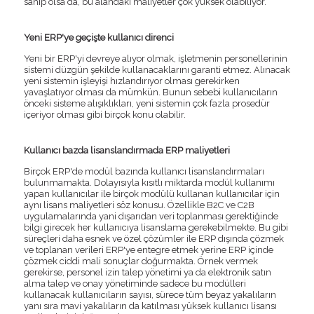
sahip olsa da, bu alandaki maliyetler çok yüksek olabiliyor.
Yeni ERP'ye geçişte kullanıcı direnci
Yeni bir ERP'yi devreye alıyor olmak, işletmenin personellerinin
sistemi düzgün şekilde kullanacaklarını garanti etmez. Alınacak
yeni sistemin işleyişi hızlandırıyor olması gerekirken
yavaşlatıyor olması da mümkün. Bunun sebebi kullanıcıların
önceki sisteme alışıklıkları, yeni sistemin çok fazla prosedür
içeriyor olması gibi birçok konu olabilir.
Kullanıcı bazda lisanslandırmada ERP maliyetleri
Birçok ERP'de modül bazında kullanıcı lisanslandırmaları
bulunmamakta. Dolayısıyla kısıtlı miktarda modül kullanımı
yapan kullanıcılar ile birçok modülü kullanan kullanıcılar için
aynı lisans maliyetleri söz konusu. Özellikle B2C ve C2B
uygulamalarında yani dışarıdan veri toplanması gerektiğinde
bilgi girecek her kullanıcıya lisanslama gerekebilmekte. Bu gibi
süreçleri daha esnek ve özel çözümler ile ERP dışında çözmek
ve toplanan verileri ERP'ye entegre etmek yerine ERP içinde
çözmek ciddi mali sonuçlar doğurmakta. Örnek vermek
gerekirse, personel izin talep yönetimi ya da elektronik satın
alma talep ve onay yönetiminde sadece bu modülleri
kullanacak kullanıcıların sayısı, sürece tüm beyaz yakalıların
yanı sıra mavi yakalıların da katılması yüksek kullanıcı lisansı