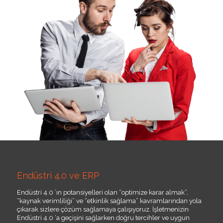
Endüstri 4.0 ve ERP
Endüstri 4.0 ’ın potansiyelleri olan “optimize karar almak”,
“kaynak verimliliği” ve “etkinlik sağlama” kavramlarından yola
çıkarak sizlere çözüm sağlamaya çalışıyoruz. İşletmenizin
Endüstri 4.0 ‘a geçişini sağlarken doğru tercihler ve uygun