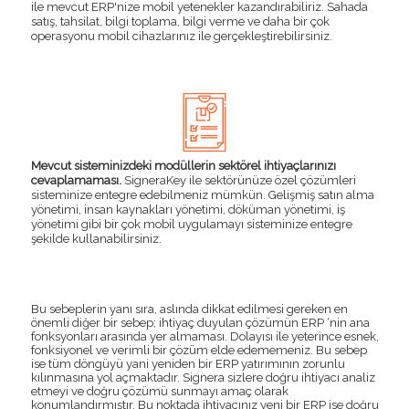
ile mevcut ERP'nize mobil yetenekler kazandırabiliriz. Sahada
satış, tahsilat, bilgi toplama, bilgi verme ve daha bir çok
operasyonu mobil cihazlarınız ile gerçekleştirebilirsiniz.
Mevcut sisteminizdeki modüllerin sektörel ihtiyaçlarınızı
cevaplamaması.
SigneraKey ile sektörünüze özel çözümleri
sisteminize entegre edebilmeniz mümkün. Gelişmiş satın alma
yönetimi, insan kaynakları yönetimi, döküman yönetimi, iş
yönetimi gibi bir çok mobil uygulamayı sisteminize entegre
şekilde kullanabilirsiniz.
Bu sebeplerin yanı sıra, aslında dikkat edilmesi gereken en
önemli diğer bir sebep; ihtiyaç duyulan çözümün ERP ‘nin ana
fonksyonları arasında yer almaması. Dolayısı ile yeterince esnek,
fonksiyonel ve verimli bir çözüm elde edememeniz. Bu sebep
ise tüm döngüyü yani yeniden bir ERP yatırımının zorunlu
kılınmasına yol açmaktadır. Signera sizlere doğru ihtiyacı analiz
etmeyi ve doğru çözümü sunmayı amaç olarak
konumlandırmıştır. Bu noktada ihtiyacınız yeni bir ERP ise doğru