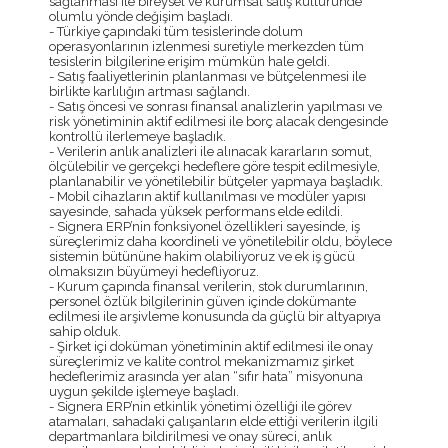
sağlanması ile bireysel ve kurumsal satış kültüründe
olumlu yönde değişim başladı.
- Türkiye çapındaki tüm tesislerinde dolum
operasyonlarının izlenmesi suretiyle merkezden tüm
tesislerin bilgilerine erişim mümkün hale geldi.
- Satış faaliyetlerinin planlanması ve bütçelenmesi ile
birlikte karlılığın artması sağlandı.
- Satış öncesi ve sonrası finansal analizlerin yapılması ve
risk yönetiminin aktif edilmesi ile borç alacak dengesinde
kontrollü ilerlemeye başladık.
- Verilerin anlık analizleri ile alınacak kararların somut,
ölçülebilir ve gerçekçi hedeflere göre tespit edilmesiyle,
planlanabilir ve yönetilebilir bütçeler yapmaya başladık.
- Mobil cihazların aktif kullanılması ve modüler yapısı
sayesinde, sahada yüksek performans elde edildi.
- Signera ERP’nin fonksiyonel özellikleri sayesinde, iş
süreçlerimiz daha koordineli ve yönetilebilir oldu, böylece
sistemin bütününe hakim olabiliyoruz ve ek iş gücü
olmaksızın büyümeyi hedefliyoruz.
- Kurum çapında finansal verilerin, stok durumlarının,
personel özlük bilgilerinin güven içinde dokümante
edilmesi ile arşivleme konusunda da güçlü bir altyapıya
sahip olduk.
- Şirket içi doküman yönetiminin aktif edilmesi ile onay
süreçlerimiz ve kalite control mekanizmamız şirket
hedeflerimiz arasında yer alan “sıfır hata” misyonuna
uygun şekilde işlemeye başladı.
- Signera ERP’nin etkinlik yönetimi özelliği ile görev
atamaları, sahadaki çalışanların elde ettiği verilerin ilgili
departmanlara bildirilmesi ve onay süreci, anlık