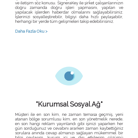
ve iletişim söz konusu. SigneraKey ile şirket çalışanlarınızın
doğru zamanda doğru işleri yapmasını, yapılan ve
yapılacak işlerden haberdar olmalarını sağlayabilirsiniz.
İşlerinizi sosyalleştirebilir, bilgiyi daha hızlı paylaşabilir,
herhangi bir yerde tüm gelişmeleri takip edebilirisiniz.
Daha Fazla Oku >
"Kurumsal Sosyal Ağ"
Müşteri ile en son kim, ne zaman temasa geçmiş, yeni
atanan bölge sorumlusu kim, en son yönetmelik nerede,
en son hangi reklam yayınlandı gibi işinizi yaparken her
gün sorduğunuz ve cevabını ararken zaman kaybettiğiniz
sorulara anında cevap almanızı sağlayan mükemmel bir
bilgi paylaşım, kurum içi ve dışı etkileşim çözümü