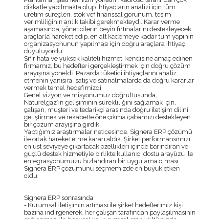
dikkatle yapılmakta olup ihtiyaçların analizi için tüm
üretim süreçleri, stok vef finanssal görünüm, tesim
verimliliğinin anlık takibi gerekmekteydi. Karar verme
aşamasında, yöneticilerin beyin fırtınalarını destekleyecek
araçlarla hareket edip, en alt kademeye kadar tüm yapının
organizasyonunun yapılması için doğru araçlara ihtiyaç
duyuluyordu.
Sıfır hata ve yüksek kaliteli hizmeti kendisine amaç edinen
firmamız, bu hedefleri gerçekleştirmek için doğru çözüm
arayışına yöneldi. Pazarda tüketici ihtiyaçlarını analiz
etmenin yanısıra, satış ve satınalmalarda da doğru kararlar
vermek temel hedefimizdi.
Genel vizyon ve misyonumuz doğrultusunda;
Naturelgaz’ın gelişiminin sürekliliğini sağlamak için,
çalışan, müşteri ve tedarikçi arasında doğru iletişim dilini
geliştirmek ve rekabette öne çıkma çabamızı destekleyen
bir çözüm arayışına girdik.
Yaptığımız araştırmalar neticesinde, Signera ERP çözümü
ile ortak hareket etme kararı aldık. Şirket performansımızı
en üst seviyeye çıkartacak özellikleri içinde barındıran ve
güçlü destek hizmetiyle birlikte kullanıcı dostu arayüzü ile
entegrasyonumuzu hızlandıran bir uygulama olması
Signera ERP çözümünü seçmemizde en büyük etken
oldu.
Signera ERP sonrasında
- Kurumsal iletişimin artması ile şirket hedeflerimiz kişi
bazına indirgenerek, her çalışan tarafından paylaşılmasının