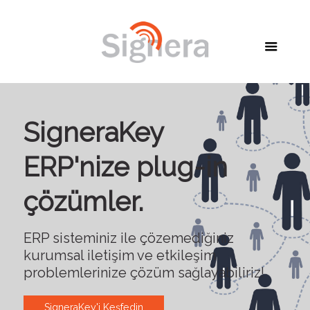
SigneraKey
ERP'nize plug-in
çözümler.
ERP sisteminiz ile çözemediğiniz
kurumsal iletişim ve etkileşim
problemlerinize çözüm sağlayabiliriz!
SigneraKey'i Keşfedin