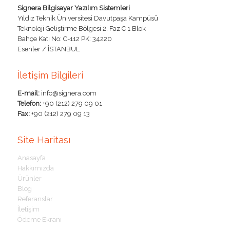
Signera Bilgisayar Yazılım Sistemleri
Yıldız Teknik Üniversitesi Davutpaşa Kampüsü
Teknoloji Geliştirme Bölgesi 2. Faz C 1 Blok
Bahçe Katı No: C-112 PK: 34220
Esenler / İSTANBUL
İletişim Bilgileri
E-mail:
info@signera.com
Telefon:
+90 (212) 279 09 01
Fax:
+90 (212) 279 09 13
Site Haritası
Anasayfa
Hakkımızda
Ürünler
Blog
Referanslar
İletişim
Ödeme Ekranı